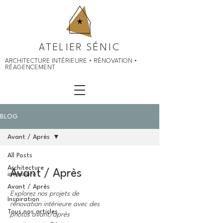
ATELIER SÉNIC
ARCHITECTURE INTÉRIEURE • RÉNOVATION •
RÉAGENCEMENT
BLOG
Avant / Après
All Posts
Architecture
Avant / Après
intérieure
Avant / Après
Explorez nos projets de
Inspiration
rénovation intérieure avec des
Tous nos articles
photos avant/après